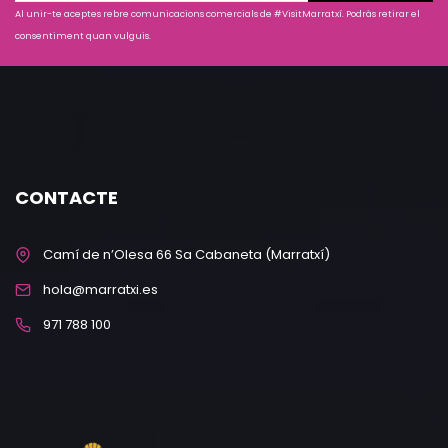
Al unir-te aceptes rebre comunicacions comercials de #VisitMarratxí. Podràs retirar el
consentiment quan vulguis.
CONTACTE
Camí de n’Olesa 66 Sa Cabaneta (Marratxí)
hola@marratxi.es
971 788 100