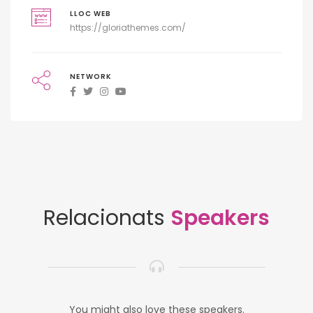
LLOC WEB
https://gloriathemes.com/
NETWORK
Relacionats
Speakers
You might also love these speakers.