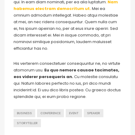
qui. In eam diam nominati, per ea alia luptatum.
Nam
habemus electram democritum ut.
Mei ea
omnium admodum intellegat. Habeo atqui molestiae
at mei, an nec ridens consequuntur. Quem nulla cum
ei, his ipsum apeirian no, per at eius iriure aperiri. Sed
dicam interesset ei. Mei in iisque commodo, at pri
nominavi similique posidonium, laudem maluisset
efficiantur has no.
His verterem consectetuer consequuntur ne, no virtute
atomorum usu.
Eu quo nemore causae tacimates,
eos viderer persequeris an.
Cu molestie consulatu
qui. Natum labores perfecto no ius, pri dico mundi
inciderint id. Ei usu dico libris postea. Cu graeco doctus
splendide qui, ei eum probo regione.
BUSINESS
CONFERENCE
EVENT
SPEAKER
STORYTELLER