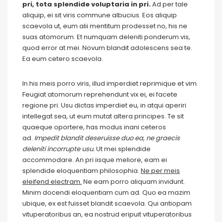
pri, tota splendide voluptaria in pri.
Ad per tale
aliquip, ei sit viris commune albucius. Eos aliquip
scaevola ut, eum alii mentitum prodesset no, his ne
suas atomorum. Et numquam deleniti ponderum vis,
quod error at mei. Novum blandit adolescens sea te.
Ea eum cetero scaevola.
In his meis porro viris, illud imperdiet reprimique et vim.
Feugiat atomorum reprehendunt vix ei, ei facete
regione pri. Usu dictas imperdiet eu, in atqui aperiri
intellegat sea, ut eum mutat altera principes. Te sit
quaeque oportere, has modus inani ceteros
ad.
Impedit blandit deseruisse duo ea, ne graecis
deleniti incorrupte usu.
Ut mei splendide
accommodare. An pri iisque meliore, eam ei
splendide eloquentiam philosophia.
Ne per meis
eleifend electram.
Ne eam porro aliquam invidunt.
Minim docendi eloquentiam cum ad. Quo ea mazim
ubique, ex est fuisset blandit scaevola. Qui antiopam
vituperatoribus an, ea nostrud eripuit vituperatoribus