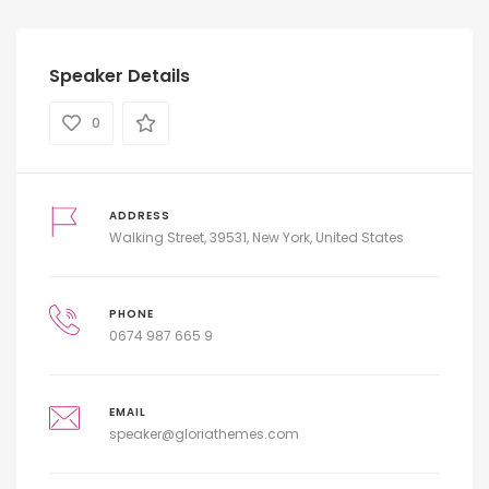
Speaker Details
0
ADDRESS
Walking Street, 39531, New York, United States
PHONE
0674 987 665 9
EMAIL
speaker@gloriathemes.com