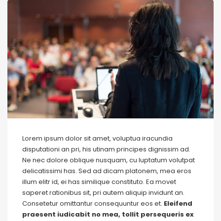
Lorem ipsum dolor sit amet, voluptua iracundia
disputationi an pri, his utinam principes dignissim ad.
Ne nec dolore oblique nusquam, cu luptatum volutpat
delicatissimi has. Sed ad dicam platonem, mea eros
illum elitr id, ei has similique constituto. Ea movet
saperet rationibus sit, pri autem aliquip invidunt an.
Consetetur omittantur consequuntur eos et.
Eleifend
praesent iudicabit no mea, tollit persequeris ex