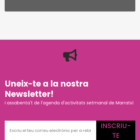
Uneix-te a la nostra
Newsletter!
i assabenta't de l'agenda d'activitats setmanal de Marratxí
INSCRIU-
TE