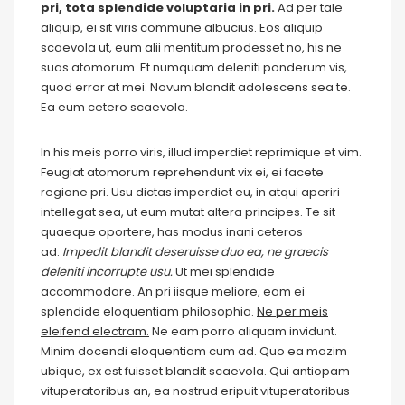
pri, tota splendide voluptaria in pri.
Ad per tale
aliquip, ei sit viris commune albucius. Eos aliquip
scaevola ut, eum alii mentitum prodesset no, his ne
suas atomorum. Et numquam deleniti ponderum vis,
quod error at mei. Novum blandit adolescens sea te.
Ea eum cetero scaevola.
In his meis porro viris, illud imperdiet reprimique et vim.
Feugiat atomorum reprehendunt vix ei, ei facete
regione pri. Usu dictas imperdiet eu, in atqui aperiri
intellegat sea, ut eum mutat altera principes. Te sit
quaeque oportere, has modus inani ceteros
ad.
Impedit blandit deseruisse duo ea, ne graecis
deleniti incorrupte usu.
Ut mei splendide
accommodare. An pri iisque meliore, eam ei
splendide eloquentiam philosophia.
Ne per meis
eleifend electram.
Ne eam porro aliquam invidunt.
Minim docendi eloquentiam cum ad. Quo ea mazim
ubique, ex est fuisset blandit scaevola. Qui antiopam
vituperatoribus an, ea nostrud eripuit vituperatoribus