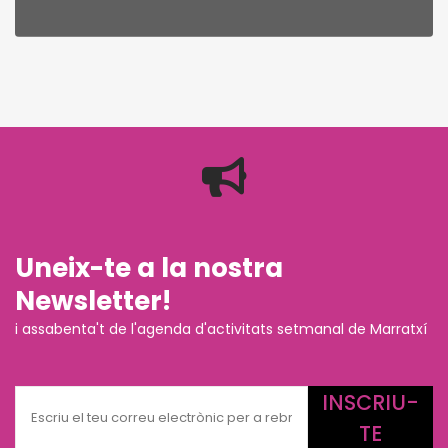
Uneix-te a la nostra
Newsletter!
i assabenta't de l'agenda d'activitats setmanal de Marratxí
INSCRIU-
TE