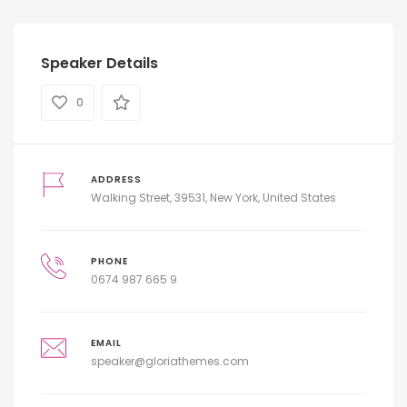
Speaker Details
0
ADDRESS
Walking Street, 39531, New York, United States
PHONE
0674 987 665 9
EMAIL
speaker@gloriathemes.com