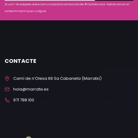
Al unir-te aceptes rebre comunicacions comercials de #VisitMarratxí. Podràs retirar el
consentiment quan vulguis.
CONTACTE
Camí de n’Olesa 66 Sa Cabaneta (Marratxí)
hola@marratxi.es
971 788 100