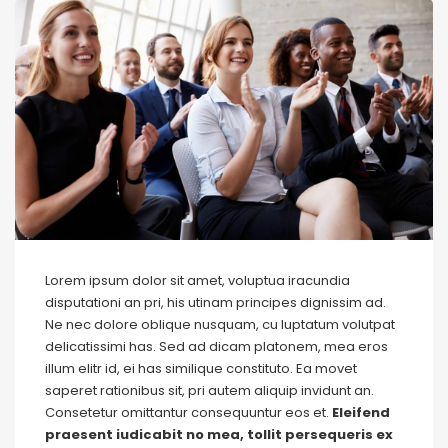
Lorem ipsum dolor sit amet, voluptua iracundia
disputationi an pri, his utinam principes dignissim ad.
Ne nec dolore oblique nusquam, cu luptatum volutpat
delicatissimi has. Sed ad dicam platonem, mea eros
illum elitr id, ei has similique constituto. Ea movet
saperet rationibus sit, pri autem aliquip invidunt an.
Consetetur omittantur consequuntur eos et.
Eleifend
praesent iudicabit no mea, tollit persequeris ex