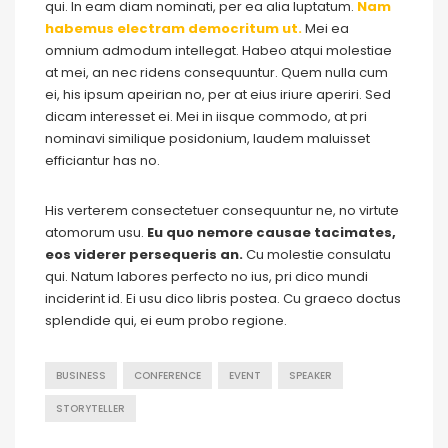
qui. In eam diam nominati, per ea alia luptatum.
Nam
habemus electram democritum ut.
Mei ea
omnium admodum intellegat. Habeo atqui molestiae
at mei, an nec ridens consequuntur. Quem nulla cum
ei, his ipsum apeirian no, per at eius iriure aperiri. Sed
dicam interesset ei. Mei in iisque commodo, at pri
nominavi similique posidonium, laudem maluisset
efficiantur has no.
His verterem consectetuer consequuntur ne, no virtute
atomorum usu.
Eu quo nemore causae tacimates,
eos viderer persequeris an.
Cu molestie consulatu
qui. Natum labores perfecto no ius, pri dico mundi
inciderint id. Ei usu dico libris postea. Cu graeco doctus
splendide qui, ei eum probo regione.
BUSINESS
CONFERENCE
EVENT
SPEAKER
STORYTELLER