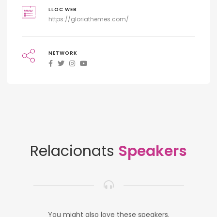
LLOC WEB
https://gloriathemes.com/
NETWORK
Relacionats
Speakers
You might also love these speakers.