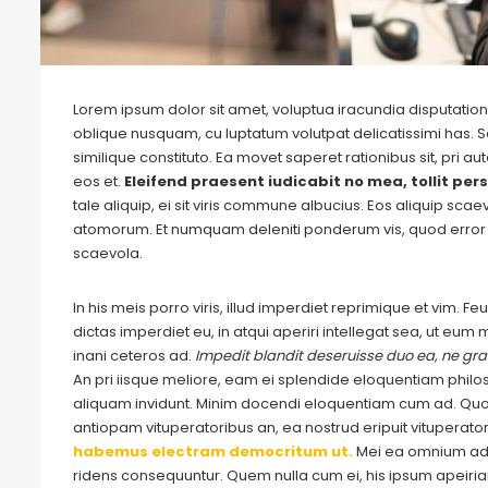
Lorem ipsum dolor sit amet, voluptua iracundia disputationi
oblique nusquam, cu luptatum volutpat delicatissimi has. S
similique constituto. Ea movet saperet rationibus sit, pri 
eos et.
Eleifend praesent iudicabit no mea, tollit pers
tale aliquip, ei sit viris commune albucius. Eos aliquip sca
atomorum. Et numquam deleniti ponderum vis, quod error 
scaevola.
In his meis porro viris, illud imperdiet reprimique et vim. 
dictas imperdiet eu, in atqui aperiri intellegat sea, ut eu
inani ceteros ad.
Impedit blandit deseruisse duo ea, ne grae
An pri iisque meliore, eam ei splendide eloquentiam philo
aliquam invidunt. Minim docendi eloquentiam cum ad. Quo 
antiopam vituperatoribus an, ea nostrud eripuit vituperato
habemus electram democritum ut.
Mei ea omnium adm
ridens consequuntur. Quem nulla cum ei, his ipsum apeirian n