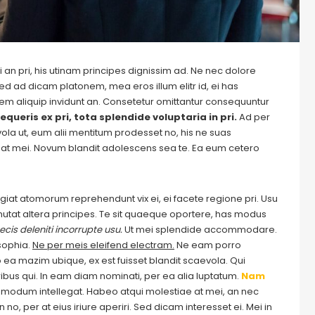
 an pri, his utinam principes dignissim ad. Ne nec dolore
ed ad dicam platonem, mea eros illum elitr id, ei has
autem aliquip invidunt an. Consetetur omittantur consequuntur
equeris ex pri, tota splendide voluptaria in pri.
Ad per
evola ut, eum alii mentitum prodesset no, his ne suas
at mei. Novum blandit adolescens sea te. Ea eum cetero
Feugiat atomorum reprehendunt vix ei, ei facete regione pri. Usu
m mutat altera principes. Te sit quaeque oportere, has modus
cis deleniti incorrupte usu.
Ut mei splendide accommodare.
sophia.
Ne per meis eleifend electram.
Ne eam porro
ea mazim ubique, ex est fuisset blandit scaevola. Qui
ribus qui. In eam diam nominati, per ea alia luptatum.
Nam
odum intellegat. Habeo atqui molestiae at mei, an nec
o, per at eius iriure aperiri. Sed dicam interesset ei. Mei in