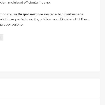
dem maluisset efficiantur has no.
tomorum usu.
Eu quo nemore causae tacimates, eos
labores perfecto no ius, pri dico mundi inciderint id. Ei usu
m probo regione.
R