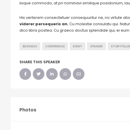
iisque commodo, at pri nominavi similique posidonium, lau
His verterem consectetuer consequuntur ne, no virtute a
viderer persequeris an.
Cu molestie consulatu qui. Natum 
dico libris postea. Cu graeco doctus splendide qui, ei eu
BUSINESS
CONFERENCE
EVENT
SPEAKER
STORYTELLE
SHARE THIS SPEAKER
Photos