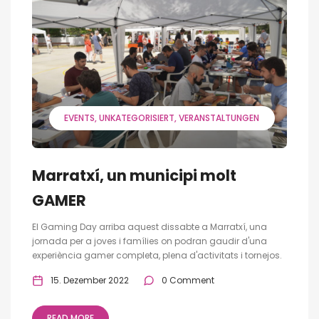
EVENTS
UNKATEGORISIERT
VERANSTALTUNGEN
Marratxí, un municipi molt
GAMER
El Gaming Day arriba aquest dissabte a Marratxí, una
jornada per a joves i famílies on podran gaudir d'una
experiència gamer completa, plena d'activitats i tornejos.
15. Dezember 2022
0 Comment
READ MORE