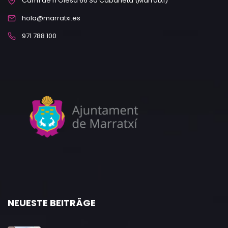
Camí de n’Olesa 66 Sa Cabaneta (Marratxí)
hola@marratxi.es
971 788 100
NEUESTE BEITRÄGE