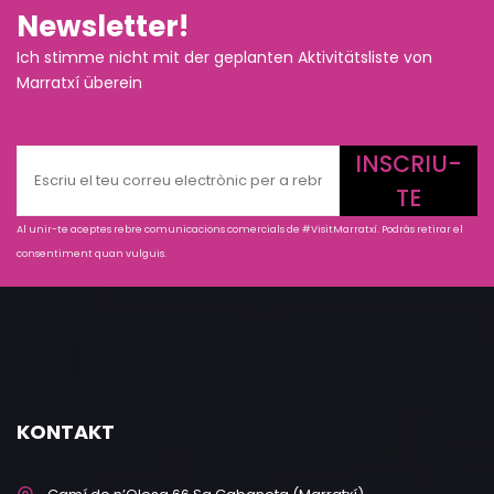
Newsletter!
Ich stimme nicht mit der geplanten Aktivitätsliste von
Marratxí überein
INSCRIU-
TE
Al unir-te aceptes rebre comunicacions comercials de #VisitMarratxí. Podràs retirar el
consentiment quan vulguis.
KONTAKT