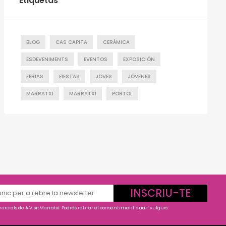
Etiquetas
BLOG
CAS CAPITA
CERÁMICA
ESDEVENIMENTS
EVENTOS
EXPOSICIÓN
FERIAS
FIESTAS
JOVES
JÓVENES
MARRATXÍ
MARRATXÍ
PORTOL
INSCRIU-TE
rcials de #VisitMarratxí. Podràs retirar el consentiment quan vulguis.