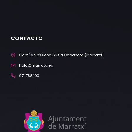
CONTACTO
Camí de n’Olesa 66 Sa Cabaneta (Marratxí)
hola@marratxi.es
971 788 100