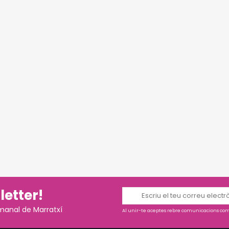
letter!
manal de Marratxí
Al unir-te aceptes rebre comunicacions come