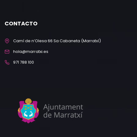
CONTACTO
Camí de n’Olesa 66 Sa Cabaneta (Marratxí)
hola@marratxi.es
971 788 100