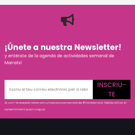
¡Únete a nuestra Newsletter!
y entérate de la agenda de actividades semanal de
Marratxí
INSCRIU-
TE
Al unir-te aceptes rebre comunicacions comercials de #VisitMarratxí. Podràs retirar el
consentiment quan vulguis.