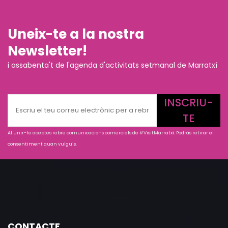
Uneix-te a la nostra
Newsletter!
i assabenta't de l'agenda d'activitats setmanal de Marratxí
INSCRIU-
TE
Al unir-te aceptes rebre comunicacions comercials de #VisitMarratxí. Podràs retirar el
consentiment quan vulguis.
CONTACTE