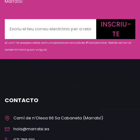
Marratxí
INSCRIU-
TE
Al unir-te aceptes rebre comunicacions comercials de #VisitMarratxí. Podràs retirar el
consentiment quan vulguis.
CONTACTO
Camí de n’Olesa 66 Sa Cabaneta (Marratxí)
hola@marratxi.es
971 788 100