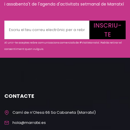
i assabenta't de l'agenda d'activitats setmanal de Marratxí
INSCRIU-
TE
Al unir-te aceptes rebre comunicacions comercials de #VisitMarratxí. Podràs retirar el
consentiment quan vulguis.
CONTACTE
Camí de n’Olesa 66 Sa Cabaneta (Marratxí)
hola@marratxi.es