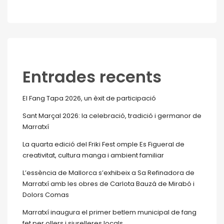
Entrades recents
El Fang Tapa 2026, un èxit de participació
Sant Marçal 2026: la celebració, tradició i germanor de
Marratxí
La quarta edició del Friki Fest omple Es Figueral de
creativitat, cultura manga i ambient familiar
L’essència de Mallorca s’exhibeix a Sa Refinadora de
Marratxí amb les obres de Carlota Bauzá de Mirabó i
Dolors Comas
Marratxí inaugura el primer betlem municipal de fang
fet per ollers i siurelleres locals