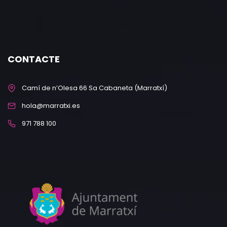
CONTACTE
Camí de n’Olesa 66 Sa Cabaneta (Marratxí)
hola@marratxi.es
971 788 100