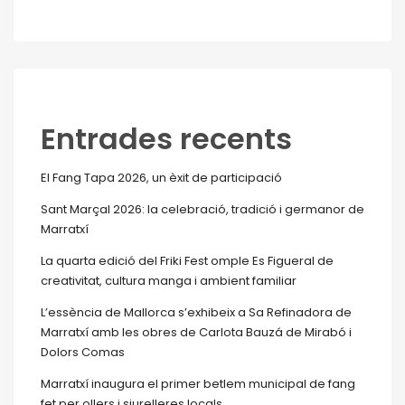
Entrades recents
El Fang Tapa 2026, un èxit de participació
Sant Marçal 2026: la celebració, tradició i germanor de
Marratxí
La quarta edició del Friki Fest omple Es Figueral de
creativitat, cultura manga i ambient familiar
L’essència de Mallorca s’exhibeix a Sa Refinadora de
Marratxí amb les obres de Carlota Bauzá de Mirabó i
Dolors Comas
Marratxí inaugura el primer betlem municipal de fang
fet per ollers i siurelleres locals