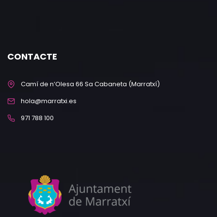
CONTACTE
Camí de n’Olesa 66 Sa Cabaneta (Marratxí)
hola@marratxi.es
971 788 100