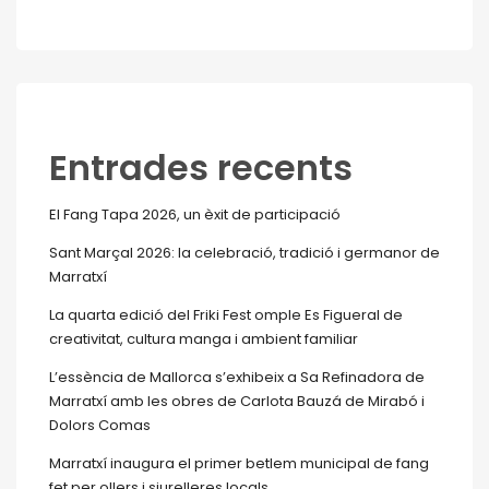
Entrades recents
El Fang Tapa 2026, un èxit de participació
Sant Marçal 2026: la celebració, tradició i germanor de
Marratxí
La quarta edició del Friki Fest omple Es Figueral de
creativitat, cultura manga i ambient familiar
L’essència de Mallorca s’exhibeix a Sa Refinadora de
Marratxí amb les obres de Carlota Bauzá de Mirabó i
Dolors Comas
Marratxí inaugura el primer betlem municipal de fang
fet per ollers i siurelleres locals