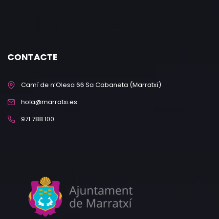
CONTACTE
Camí de n’Olesa 66 Sa Cabaneta (Marratxí)
hola@marratxi.es
971 788 100