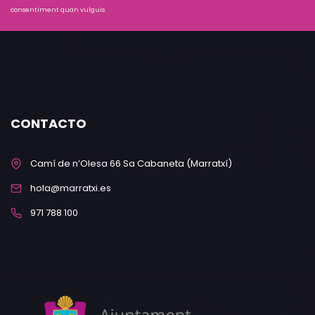
consentiment quan vulguis.
CONTACTO
Camí de n’Olesa 66 Sa Cabaneta (Marratxí)
hola@marratxi.es
971 788 100