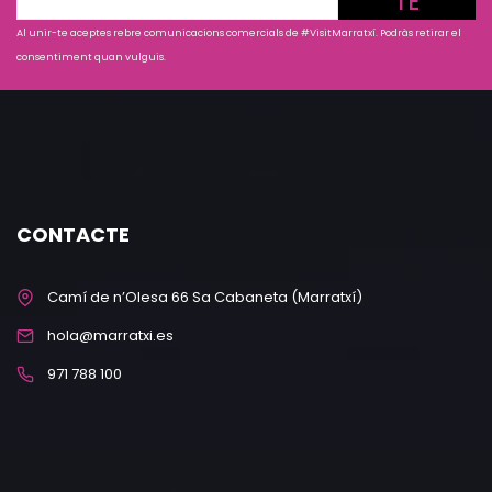
TE
Al unir-te aceptes rebre comunicacions comercials de #VisitMarratxí. Podràs retirar el
consentiment quan vulguis.
CONTACTE
Camí de n’Olesa 66 Sa Cabaneta (Marratxí)
hola@marratxi.es
971 788 100