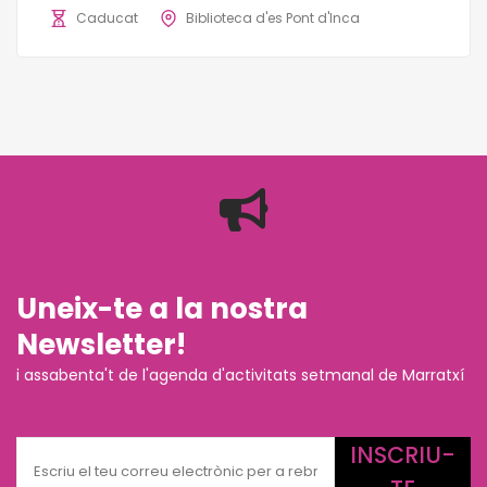
Caducat
Biblioteca d'es Pont d'Inca
Uneix-te a la nostra
Newsletter!
i assabenta't de l'agenda d'activitats setmanal de Marratxí
INSCRIU-