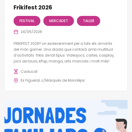
Frikifest 2026
FESTIVAL
MERCADET
TALLER
24/05/2026
FRIKIFEST 2026!! un esdeveniment per a tots els amants
del món gamer. Una diada que contarà amb multitud
d’activitats frikis de tot tipus. Videojocs, cartes, cosplay,
jocs de taula, kPop, manga, arts marcials i molt més!
Caducat
Es Figueral, c/Marqués de Mondéjar