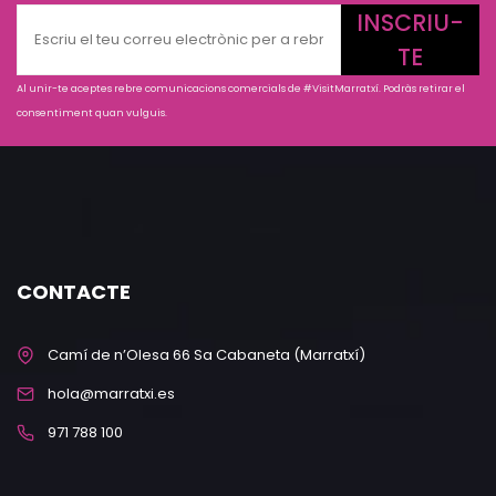
INSCRIU-
TE
Al unir-te aceptes rebre comunicacions comercials de #VisitMarratxí. Podràs retirar el
consentiment quan vulguis.
CONTACTE
Camí de n’Olesa 66 Sa Cabaneta (Marratxí)
hola@marratxi.es
971 788 100