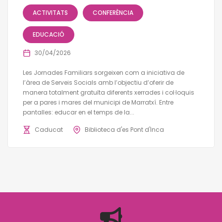
ACTIVITATS
CONFERÈNCIA
EDUCACIÓ
30/04/2026
Les Jornades Familiars sorgeixen com a iniciativa de
l’àrea de Serveis Socials amb l’objectiu d’oferir de
manera totalment gratuïta diferents xerrades i col·loquis
per a pares i mares del municipi de Marratxí. Entre
pantalles: educar en el temps de la...
Caducat
Biblioteca d'es Pont d'Inca