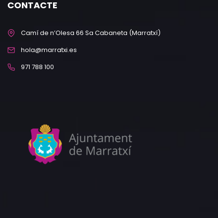
CONTACTE
Camí de n’Olesa 66 Sa Cabaneta (Marratxí)
hola@marratxi.es
971 788 100