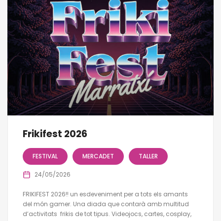
Frikifest 2026
FESTIVAL
MERCADET
TALLER
24/05/2026
FRIKIFEST 2026!! un esdeveniment per a tots els amants
del món gamer. Una diada que contarà amb multitud
d’activitats frikis de tot tipus. Videojocs, cartes, cosplay,