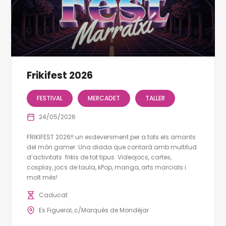
Frikifest 2026
FESTIVAL
MERCADET
TALLER
24/05/2026
FRIKIFEST 2026!! un esdeveniment per a tots els amants
del món gamer. Una diada que contarà amb multitud
d’activitats frikis de tot tipus. Videojocs, cartes,
cosplay, jocs de taula, kPop, manga, arts marcials i
molt més!
Caducat
Es Figueral, c/Marqués de Mondéjar