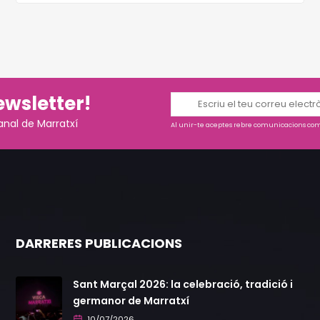
ewsletter!
anal de Marratxí
Al unir-te aceptes rebre comunicacions come
DARRERES PUBLICACIONS
Sant Marçal 2026: la celebració, tradició i
germanor de Marratxí
10/07/2026