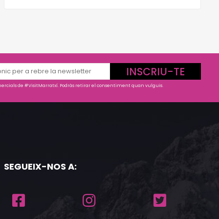
INSCRIU-TE
rcials de #VisitMarratxí. Podràs retirar el consentiment quan vulguis.
SEGUEIX-NOS A: