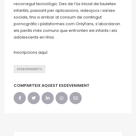
recorregut tecnològic. Des de l’ús inicial de tauletes
infantils, passant per aplicacions, videojocs i xarxes
socials, fins a arribar al consum de contingut
pornogràfic i plataformes com OnlyFans, s’abordaran
els perills més comuns que enfronten els infants i els
adolescents en línia.
Inscripcions
aquí.
ESDEVENIMENTS
COMPARTEIX AQUEST ESDEVENIMENT