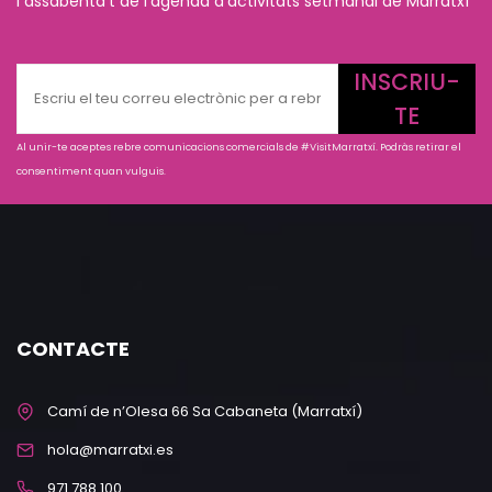
i assabenta't de l'agenda d'activitats setmanal de Marratxí
INSCRIU-
TE
Al unir-te aceptes rebre comunicacions comercials de #VisitMarratxí. Podràs retirar el
consentiment quan vulguis.
CONTACTE
Camí de n’Olesa 66 Sa Cabaneta (Marratxí)
hola@marratxi.es
971 788 100