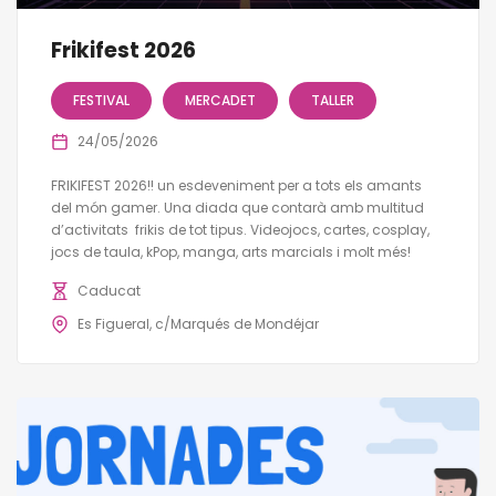
Frikifest 2026
FESTIVAL
MERCADET
TALLER
24/05/2026
FRIKIFEST 2026!! un esdeveniment per a tots els amants
del món gamer. Una diada que contarà amb multitud
d’activitats frikis de tot tipus. Videojocs, cartes, cosplay,
jocs de taula, kPop, manga, arts marcials i molt més!
Caducat
Es Figueral, c/Marqués de Mondéjar