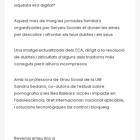
aquesta era digital?
Aquest mes de maig les jornades familiars
organitzades per Serveis Socials et donen les eines
per descobrir i afrontar els teus dubtes i els seus.
Una imatge actualitzada dels TCA, dirigit a la resolució
de dubtes i dificultats d’alguns dels trastorns més
coneguts però alhora incompresos.
Amb la professora de Grau Social de la UIB
Sandra Sedano, co-autora de l’estudi sobre
pornografia a les Illes Balears: accés i impacte en
l’adolescència, dret internacional i nacional aplicable,
i solucions tecnològiques de control i bloqueig.
Reserva el teu lloc a