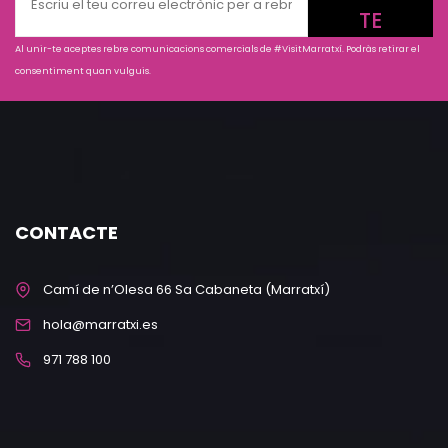
TE
Al unir-te aceptes rebre comunicacions comercials de #VisitMarratxí. Podràs retirar el
consentiment quan vulguis.
CONTACTE
Camí de n’Olesa 66 Sa Cabaneta (Marratxí)
hola@marratxi.es
971 788 100