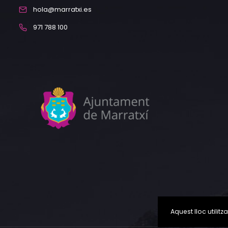
hola@marratxi.es
971 788 100
Aquest lloc utili