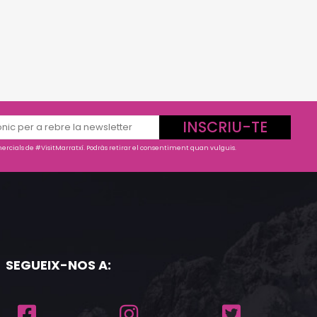
INSCRIU-TE
rcials de #VisitMarratxí. Podràs retirar el consentiment quan vulguis.
SEGUEIX-NOS A: