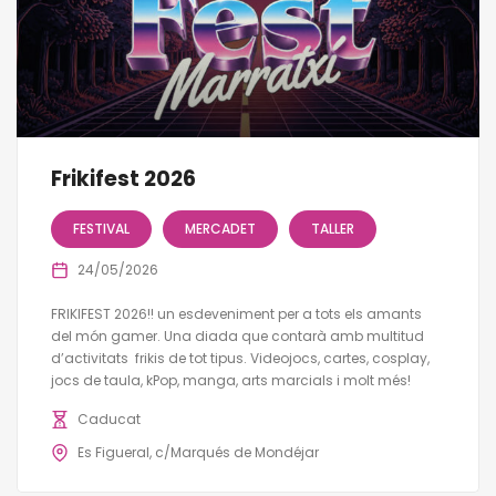
Frikifest 2026
FESTIVAL
MERCADET
TALLER
24/05/2026
FRIKIFEST 2026!! un esdeveniment per a tots els amants
del món gamer. Una diada que contarà amb multitud
d’activitats frikis de tot tipus. Videojocs, cartes, cosplay,
jocs de taula, kPop, manga, arts marcials i molt més!
Caducat
Es Figueral, c/Marqués de Mondéjar