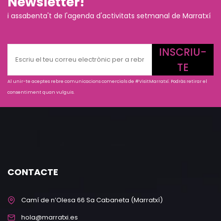
Newsletter!
i assabenta't de l'agenda d'activitats setmanal de Marratxí
INSCRIU-
TE
Al unir-te aceptes rebre comunicacions comercials de #VisitMarratxí. Podràs retirar el
consentiment quan vulguis.
CONTACTE
Camí de n’Olesa 66 Sa Cabaneta (Marratxí)
hola@marratxi.es