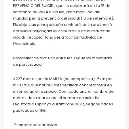
PREVENCIÓ DEL SUÏCIDI, que se celebrarà el dia 15 de
setembre de 2024 a les 18h, amb motiu del dia
mundial per la prevenció del suïcidi (10 de setembre).
Els objectius principals són contribuïr en la prevenció
del suïcidi mitjançant la visibilització de la realitat del
suïcidi i recaptar fons per a facilitar l’activitat de
l’Associació.
Possibilitat de triar una entre les següents modalitats
de participació:
4227 metres per la MARXA (no competitiva) i 5km per
la CURSA que haureu d’especificar concretament en
el formulari d’inscripció. Com cada any, el nombre de
metres de la marxa són el nombre de suïcidis
registrats a Espanya durant l’any 2022, segons dades
publicades a l’INE.
#unmetrepercadavida