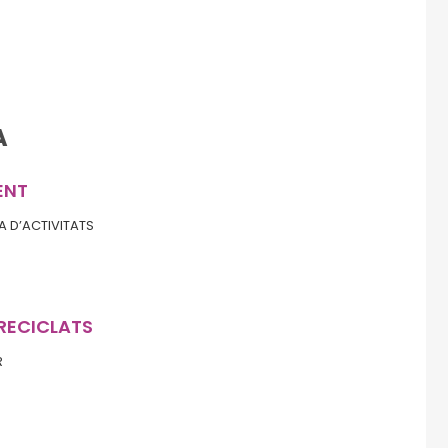
A
ENT
A D’ACTIVITATS
S RECICLATS
R