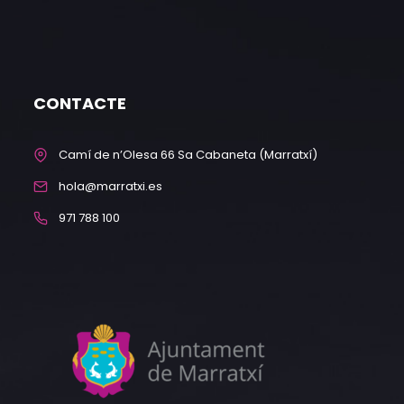
CONTACTE
Camí de n’Olesa 66 Sa Cabaneta (Marratxí)
hola@marratxi.es
971 788 100