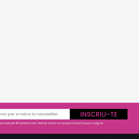
INSCRIU-TE
rcials de #VisitMarratxí. Podràs retirar el consentiment quan vulguis.