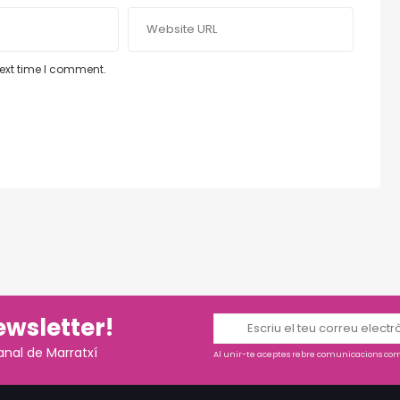
next time I comment.
ewsletter!
anal de Marratxí
Al unir-te aceptes rebre comunicacions come