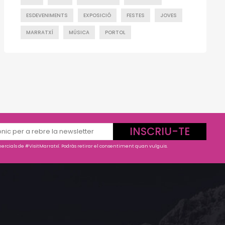
ESDEVENIMENTS
EXPOSICIÓ
FESTES
JOVES
MARRATXÍ
MÚSICA
PORTOL
INSCRIU-TE
rcials de #VisitMarratxí. Podràs retirar el consentiment quan vulguis.