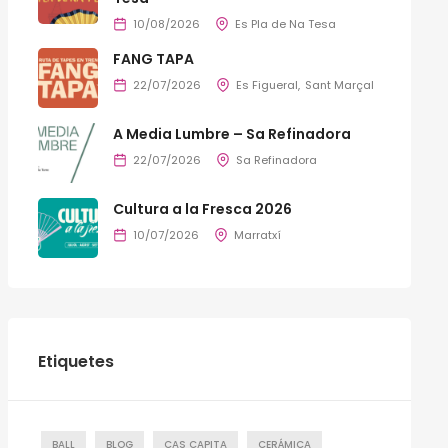
10/08/2026
Es Pla de Na Tesa
FANG TAPA
22/07/2026
Es Figueral
Sant Marçal
A Media Lumbre – Sa Refinadora
22/07/2026
Sa Refinadora
Cultura a la Fresca 2026
10/07/2026
Marratxí
Etiquetes
BALL
BLOG
CAS CAPITA
CERÁMICA