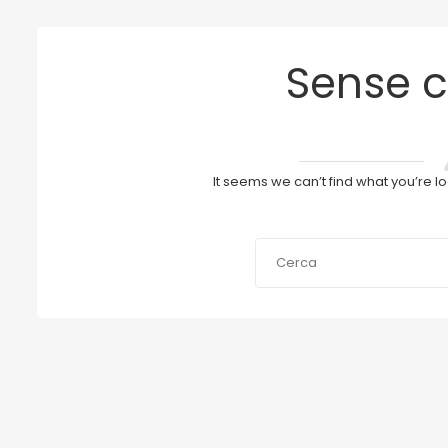
Sense c
It seems we can’t find what you’re l