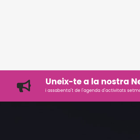
Uneix-te a la nostra N
i assabenta't de l'agenda d'activitats setm