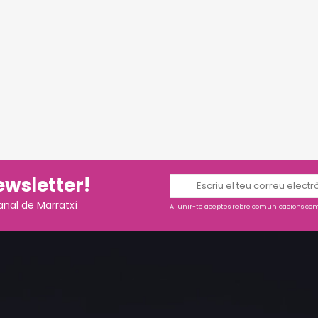
ewsletter!
anal de Marratxí
Al unir-te aceptes rebre comunicacions come