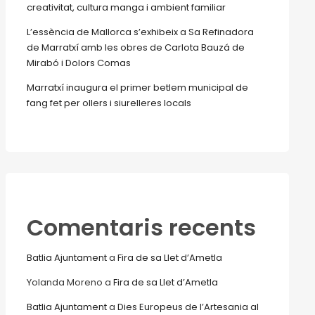
creativitat, cultura manga i ambient familiar
L’essència de Mallorca s’exhibeix a Sa Refinadora
de Marratxí amb les obres de Carlota Bauzá de
Mirabó i Dolors Comas
Marratxí inaugura el primer betlem municipal de
fang fet per ollers i siurelleres locals
Comentaris recents
Batlia Ajuntament
a
Fira de sa Llet d’Ametla
Yolanda Moreno
a
Fira de sa Llet d’Ametla
Batlia Ajuntament
a
Dies Europeus de l’Artesania al