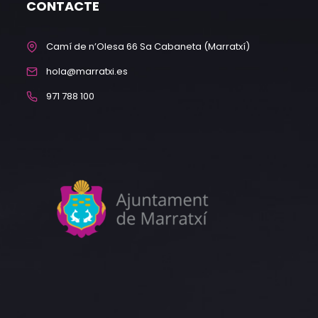
CONTACTE
Camí de n’Olesa 66 Sa Cabaneta (Marratxí)
hola@marratxi.es
971 788 100