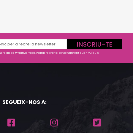
INSCRIU-TE
rcials de #VisitMarratxí. Podràs retirar el consentiment quan vulguis.
SEGUEIX-NOS A: