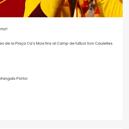
rtol!
s de la Plaça Ca’s Moix fins al Camp de futbol Son Caulelles
nfangats Pòrtol