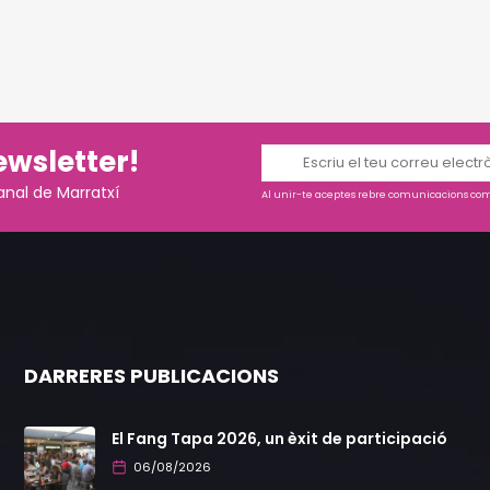
ewsletter!
anal de Marratxí
Al unir-te aceptes rebre comunicacions come
DARRERES PUBLICACIONS
El Fang Tapa 2026, un èxit de participació
06/08/2026