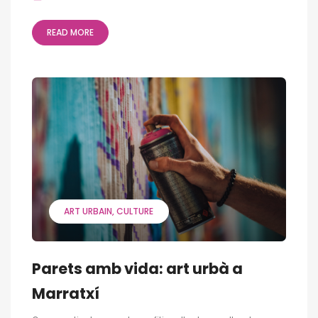
READ MORE
ART URBAIN
CULTURE
Parets amb vida: art urbà a
Marratxí