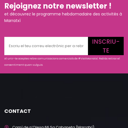
Rejoignez notre newsletter !
et découvrez le programme hebdomadaire des activités à
Marratxí
INSCRIU-
TE
Al unir-te aceptes rebre comunicacions comercials de #VisitMarratxí. Podràs retirar el
consentiment quan vulguis.
CONTACT
Camí de n’Olesa 66 Sa Cabaneta (Marratxí)