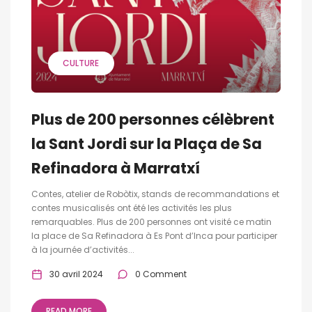
CULTURE
Plus de 200 personnes célèbrent
la Sant Jordi sur la Plaça de Sa
Refinadora à Marratxí
Contes, atelier de Robòtix, stands de recommandations et
contes musicalisés ont été les activités les plus
remarquables. Plus de 200 personnes ont visité ce matin
la place de Sa Refinadora à Es Pont d’Inca pour participer
à la journée d’activités...
30 avril 2024
0 Comment
READ MORE