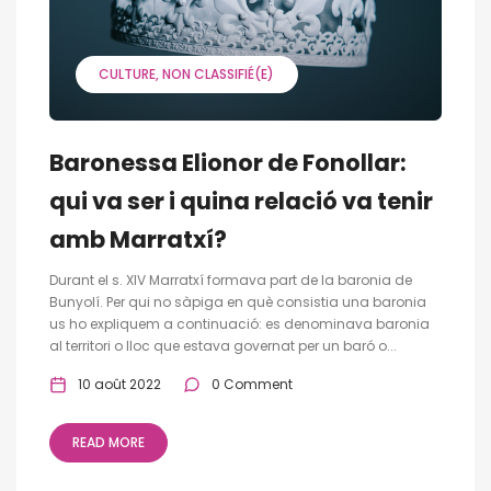
CULTURE
NON CLASSIFIÉ(E)
Baronessa Elionor de Fonollar:
qui va ser i quina relació va tenir
amb Marratxí?
Durant el s. XIV Marratxí formava part de la baronia de
Bunyolí. Per qui no sàpiga en què consistia una baronia
us ho expliquem a continuació: es denominava baronia
al territori o lloc que estava governat per un baró o...
10 août 2022
0 Comment
READ MORE