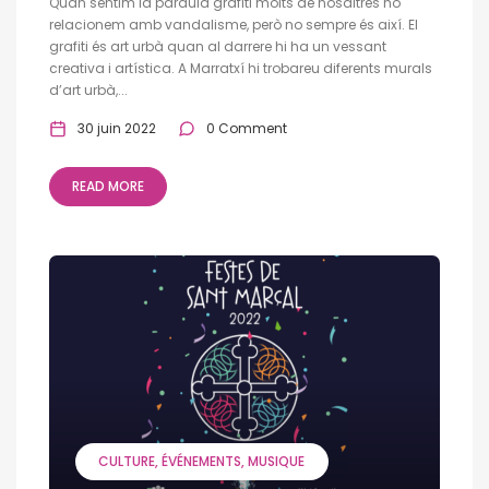
Quan sentim la paraula grafiti molts de nosaltres ho
relacionem amb vandalisme, però no sempre és així. El
grafiti és art urbà quan al darrere hi ha un vessant
creativa i artística. A Marratxí hi trobareu diferents murals
d’art urbà,...
30 juin 2022
0 Comment
READ MORE
CULTURE
ÉVÉNEMENTS
MUSIQUE