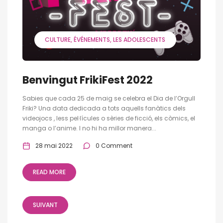
CULTURE
ÉVÉNEMENTS
LES ADOLESCENTS
Benvingut FrikiFest 2022
Sabies que cada 25 de maig se celebra el Dia de l’Orgull
Friki? Una data dedicada a tots aquells fanàtics dels
videojocs , less pel·lícules o sèries de ficció, els còmics, el
manga o l’anime. I no hi ha millor manera...
28 mai 2022
0 Comment
READ MORE
SUIVANT