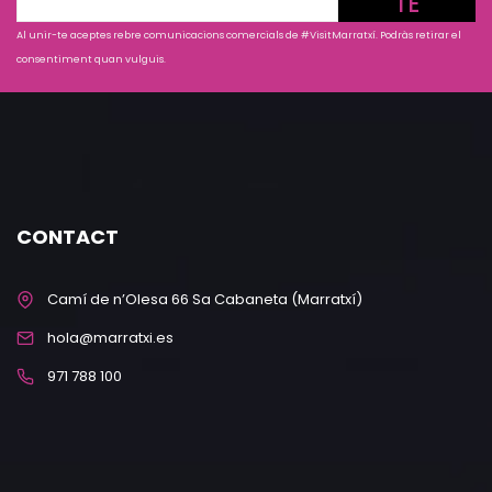
TE
Al unir-te aceptes rebre comunicacions comercials de #VisitMarratxí. Podràs retirar el
consentiment quan vulguis.
CONTACT
Camí de n’Olesa 66 Sa Cabaneta (Marratxí)
hola@marratxi.es
971 788 100