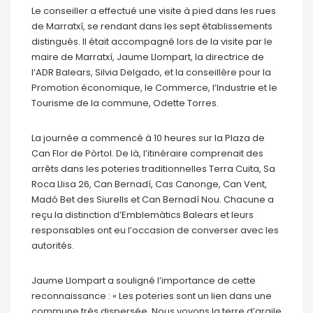
Le conseiller a effectué une visite à pied dans les rues
de Marratxí, se rendant dans les sept établissements
distingués. Il était accompagné lors de la visite par le
maire de Marratxí, Jaume Llompart, la directrice de
l’ADR Balears, Silvia Delgado, et la conseillère pour la
Promotion économique, le Commerce, l’Industrie et le
Tourisme de la commune, Odette Torres.
La journée a commencé à 10 heures sur la Plaza de
Can Flor de Pòrtol. De là, l’itinéraire comprenait des
arrêts dans les poteries traditionnelles Terra Cuita, Sa
Roca Llisa 26, Can Bernadí, Cas Canonge, Can Vent,
Madó Bet des Siurells et Can Bernadí Nou. Chacune a
reçu la distinction d’Emblemàtics Balears et leurs
responsables ont eu l’occasion de converser avec les
autorités.
Jaume Llompart a souligné l’importance de cette
reconnaissance : « Les poteries sont un lien dans une
commune très dispersée. Nous voyons la terre d’argile