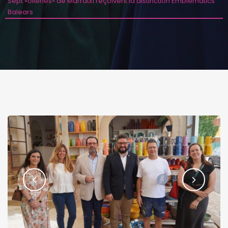
Sept «olleries» de Marratxí reçoivent la distinction Emblemàtics
Balears