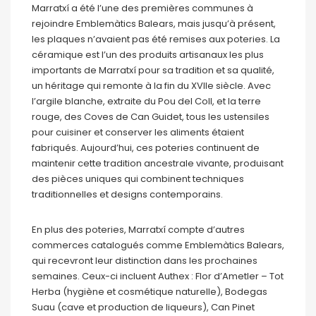
Marratxí a été l’une des premières communes à
rejoindre Emblemàtics Balears, mais jusqu’à présent,
les plaques n’avaient pas été remises aux poteries. La
céramique est l’un des produits artisanaux les plus
importants de Marratxí pour sa tradition et sa qualité,
un héritage qui remonte à la fin du XVIIe siècle. Avec
l’argile blanche, extraite du Pou del Coll, et la terre
rouge, des Coves de Can Guidet, tous les ustensiles
pour cuisiner et conserver les aliments étaient
fabriqués. Aujourd’hui, ces poteries continuent de
maintenir cette tradition ancestrale vivante, produisant
des pièces uniques qui combinent techniques
traditionnelles et designs contemporains.
En plus des poteries, Marratxí compte d’autres
commerces catalogués comme Emblemàtics Balears,
qui recevront leur distinction dans les prochaines
semaines. Ceux-ci incluent Authex : Flor d’Ametler – Tot
Herba (hygiène et cosmétique naturelle), Bodegas
Suau (cave et production de liqueurs), Can Pinet