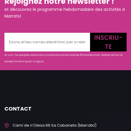
Rejoignez notre newsletter !
et découvrez le programme hebdomadaire des activités à
Marratxí
INSCRIU-
TE
Al unir-te aceptes rebre comunicacions comercials de #VisitMarratxí. Podràs retirar el
consentiment quan vulguis.
CONTACT
Camí de n’Olesa 66 Sa Cabaneta (Marratxí)