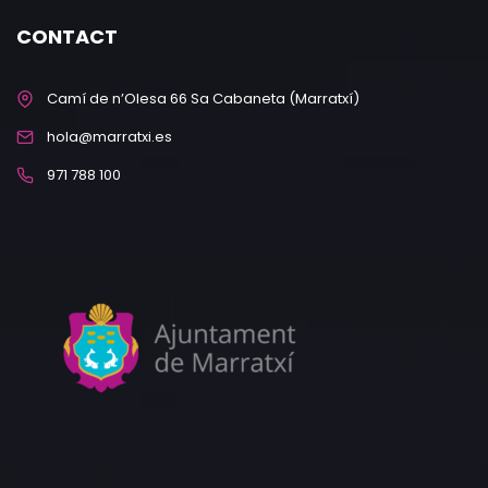
CONTACT
Camí de n’Olesa 66 Sa Cabaneta (Marratxí)
hola@marratxi.es
971 788 100