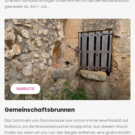
zu einem symbolträchtigen Unternehmen für die Gemeinde Marratxí
geworden ist. Am 1. Juli...
MARRATXÍ
Gemeinschaftsbrunnen
Das Sammeln von Grundwasser war schon immer eine Priorität auf
Mallorca, wo die Wasserressourcen knapp sind. Aus diesem Grund
finden wir, wenn wir uns von den Bergen entfernen, eine große Anzahl