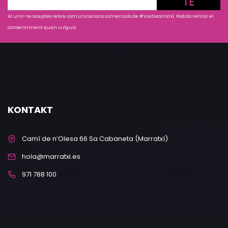
TE
Al unir-te aceptes rebre comunicacions comercials de #VisitMarratxí. Podràs retirar el
consentiment quan vulguis.
KONTAKT
Camí de n’Olesa 66 Sa Cabaneta (Marratxí)
hola@marratxi.es
971 788 100