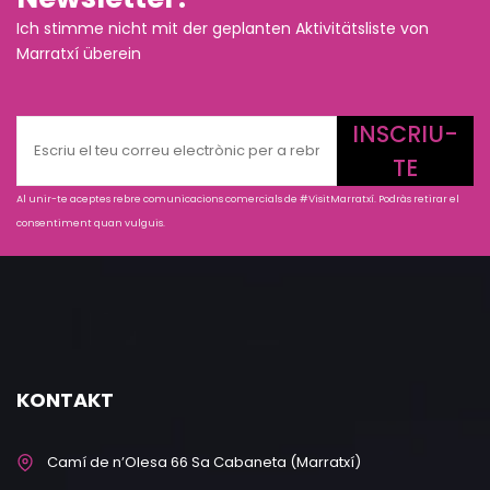
Ich stimme nicht mit der geplanten Aktivitätsliste von
Marratxí überein
INSCRIU-
TE
Al unir-te aceptes rebre comunicacions comercials de #VisitMarratxí. Podràs retirar el
consentiment quan vulguis.
KONTAKT
Camí de n’Olesa 66 Sa Cabaneta (Marratxí)