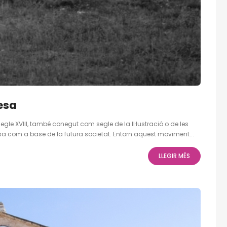
Tesa
egle XVIII, també conegut com segle de la Il·lustració o de les
a com a base de la futura societat. Entorn aquest moviment...
LLEGIR MÉS