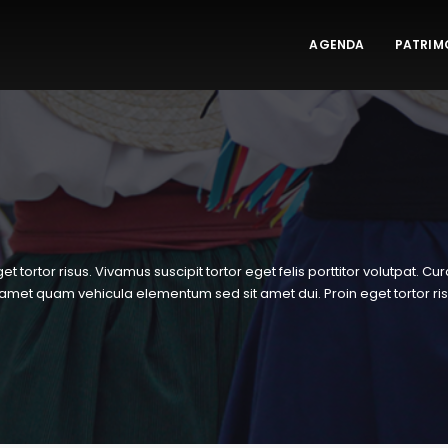
AGENDA
PATRIM
t tortor risus. Vivamus suscipit tortor eget felis porttitor volutpat. Cu
met quam vehicula elementum sed sit amet dui. Proin eget tortor risu