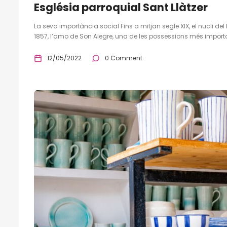
Església parroquial Sant Llàtzer
La seva importància social Fins a mitjan segle XIX, el nucli de
1857, l’amo de Son Alegre, una de les possessions més importa
12/05/2022
0 Comment