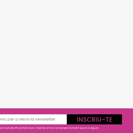
INSCRIU-TE
rcials de #VisitMarratxí. Podràs retirar el consentiment quan vulguis.