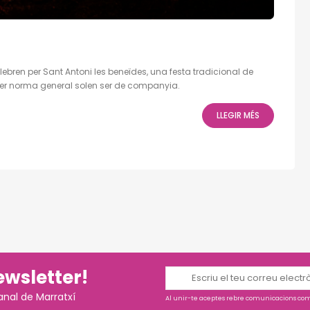
lebren per Sant Antoni les beneïdes, una festa tradicional de
 per norma general solen ser de companyia.
LLEGIR MÉS
ewsletter!
anal de Marratxí
Al unir-te aceptes rebre comunicacions come