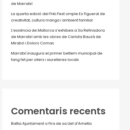
de Marratxí
La quarta edició del Friki Fest omple Es Figueral de
creativitat, cultura manga i ambient familiar
L’essència de Mallorca s’exhibeix a Sa Refinadora
de Marratxí amb les obres de Carlota Bauzá de
Mirabó i Dolors Comas
Marratxí inaugura el primer betlem municipal de
fang fet per ollers i siurelleres locals
Comentaris recents
Batlia Ajuntament
a
Fira de sa Llet d’Ametla