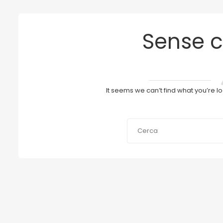
Sense c
It seems we can’t find what you’re l