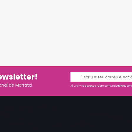
ewsletter!
anal de Marratxí
Al unir-te aceptes rebre comunicacions come