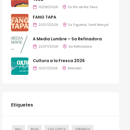
10/08/2026
Es Pla de Na Tesa
FANG TAPA
22/07/2026
Es Figueral
Sant Marçal
A Media Lumbre – Sa Refinadora
22/07/2026
Sa Refinadora
Cultura a la Fresca 2026
10/07/2026
Marratxí
Etiquetes
BALL
BLOG
CAS CAPITA
CERÁMICA