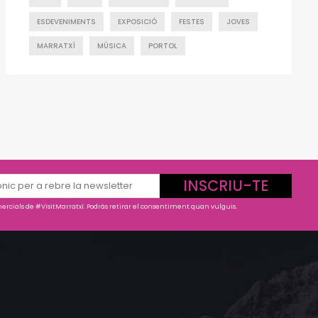
ESDEVENIMENTS
EXPOSICIÓ
FESTES
JOVES
MARRATXÍ
MÚSICA
PORTOL
INSCRIU-TE
rcials de #VisitMarratxí. Podràs retirar el consentiment quan vulguis.