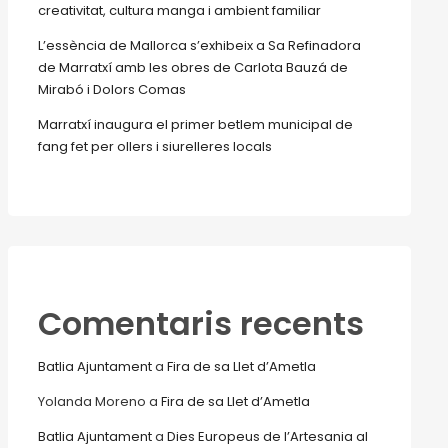
creativitat, cultura manga i ambient familiar
L’essència de Mallorca s’exhibeix a Sa Refinadora
de Marratxí amb les obres de Carlota Bauzá de
Mirabó i Dolors Comas
Marratxí inaugura el primer betlem municipal de
fang fet per ollers i siurelleres locals
Comentaris recents
Batlia Ajuntament
a
Fira de sa Llet d’Ametla
Yolanda Moreno
a
Fira de sa Llet d’Ametla
Batlia Ajuntament
a
Dies Europeus de l’Artesania al