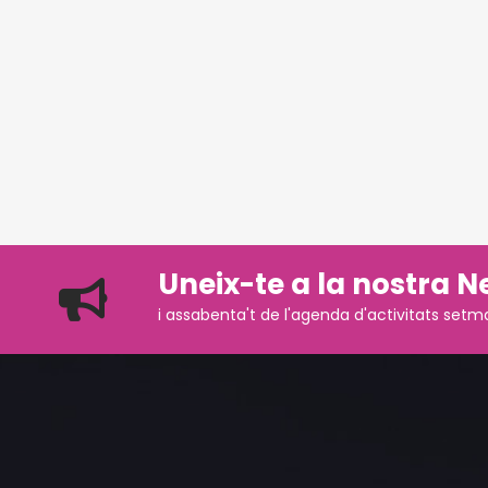
Uneix-te a la nostra N
i assabenta't de l'agenda d'activitats setm