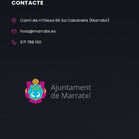
CONTACTE
Camí de n’Olesa 66 Sa Cabaneta (Marratxí)
hola@marratxi.es
971 788 100