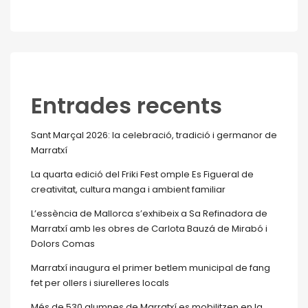
Entrades recents
Sant Marçal 2026: la celebració, tradició i germanor de
Marratxí
La quarta edició del Friki Fest omple Es Figueral de
creativitat, cultura manga i ambient familiar
L’essència de Mallorca s’exhibeix a Sa Refinadora de
Marratxí amb les obres de Carlota Bauzá de Mirabó i
Dolors Comas
Marratxí inaugura el primer betlem municipal de fang
fet per ollers i siurelleres locals
Més de 530 alumnes de Marratxí es mobilitzen en la