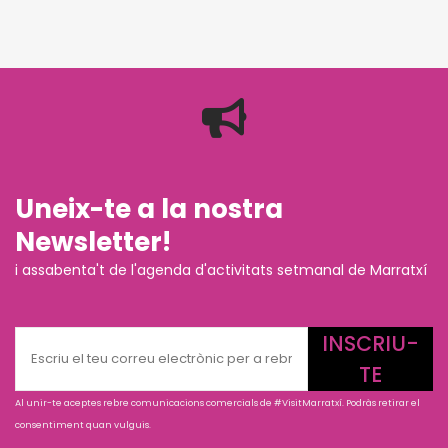
Uneix-te a la nostra
Newsletter!
i assabenta't de l'agenda d'activitats setmanal de Marratxí
INSCRIU-
TE
Al unir-te aceptes rebre comunicacions comercials de #VisitMarratxí. Podràs retirar el
consentiment quan vulguis.