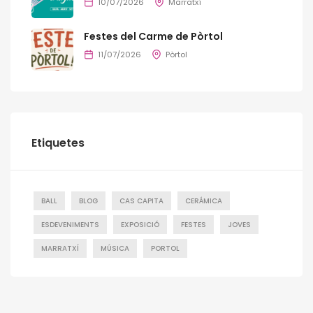
10/07/2026
Marratxí
Festes del Carme de Pòrtol
11/07/2026
Pòrtol
Etiquetes
BALL
BLOG
CAS CAPITA
CERÁMICA
ESDEVENIMENTS
EXPOSICIÓ
FESTES
JOVES
MARRATXÍ
MÚSICA
PORTOL