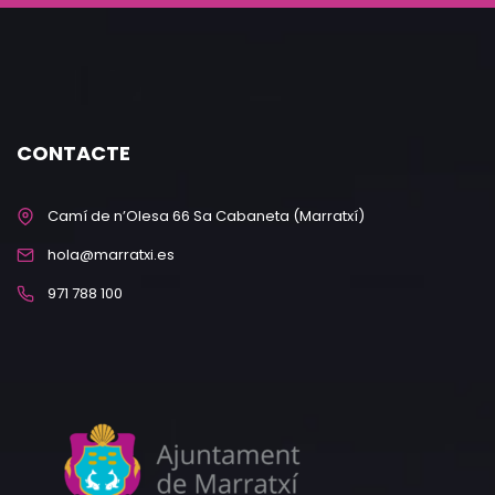
CONTACTE
Camí de n’Olesa 66 Sa Cabaneta (Marratxí)
hola@marratxi.es
971 788 100