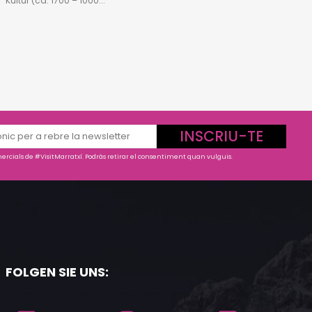
Kultur (ca. 1700 – 1000...
INSCRIU-TE
rcials de #VisitMarratxí. Podràs retirar el consentiment quan vulguis.
FOLGEN SIE UNS: