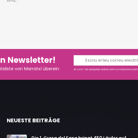
sind,...
n Newsletter!
tsliste von Marratxí überein
Al unir-te aceptes rebre comunicacions come
NEUESTE BEITRÄGE
Die 1. Cursa del Fang bringt 450 Läufer auf