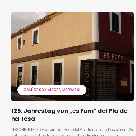
CAMÍ DE SON ALEGRE
MARRATXÍ
125. Jahrestag von „es Forn“ del Pla de
na Tesa
GESCHICHTE Die Mauern des Forn del Pla de na Tesa bewahren 125
Jahre einer reichen Familiengeschichte, die Generation für