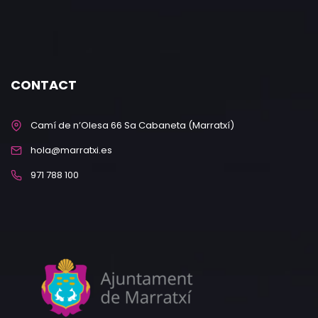
CONTACT
Camí de n’Olesa 66 Sa Cabaneta (Marratxí)
hola@marratxi.es
971 788 100