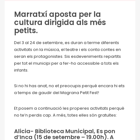
Marratxí aposta per la
cultura dirigida als més
petits.
Del 3 al 24 de setembre, es duran a terme diferents
activitats on la música, el teatre i els conta contes en
seran els protagonistes. Sis esdeveniments repartits
per tot el municipi per a fer-ho accessible a tots els
infants.
Si no hi has anat, no et preocupis perquè encara hi ets
a temps de gaudir del Magrana Petit Fest!
Et posem a continuació les properes activitats perquè
no te’n perdis cap. A més, totes elles són gratuïtes:
Alicia- Biblioteca Municipal, Es pon
d’Inca (15 de setembre – 19.00h). A