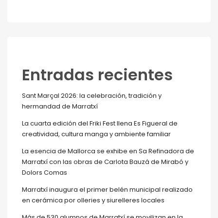
Entradas recientes
Sant Marçal 2026: la celebración, tradición y
hermandad de Marratxí
La cuarta edición del Friki Fest llena Es Figueral de
creatividad, cultura manga y ambiente familiar
La esencia de Mallorca se exhibe en Sa Refinadora de
Marratxí con las obras de Carlota Bauzá de Mirabó y
Dolors Comas
Marratxí inaugura el primer belén municipal realizado
en cerámica por olleries y siurelleres locales
Más de 530 alumnos de Marratxí se movilizan en la