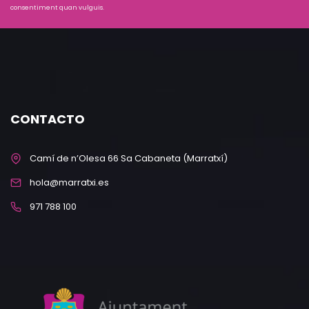
consentiment quan vulguis.
CONTACTO
Camí de n’Olesa 66 Sa Cabaneta (Marratxí)
hola@marratxi.es
971 788 100