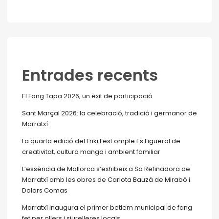
Entrades recents
El Fang Tapa 2026, un èxit de participació
Sant Marçal 2026: la celebració, tradició i germanor de
Marratxí
La quarta edició del Friki Fest omple Es Figueral de
creativitat, cultura manga i ambient familiar
L’essència de Mallorca s’exhibeix a Sa Refinadora de
Marratxí amb les obres de Carlota Bauzá de Mirabó i
Dolors Comas
Marratxí inaugura el primer betlem municipal de fang
fet per ollers i siurelleres locals