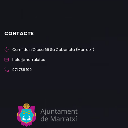
CONTACTE
Camí de n’Olesa 66 Sa Cabaneta (Marratxí)
hola@marratxi.es
971 788 100