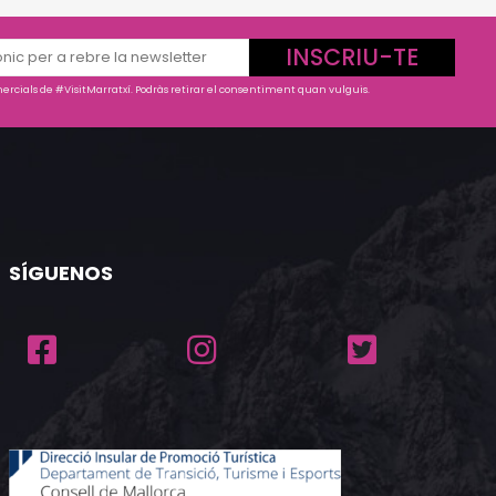
INSCRIU-TE
rcials de #VisitMarratxí. Podràs retirar el consentiment quan vulguis.
SÍGUENOS