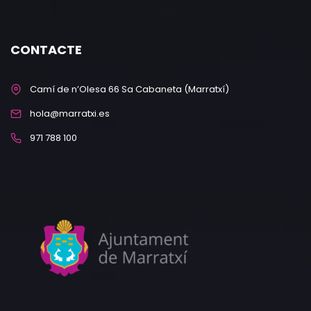
CONTACTE
Camí de n’Olesa 66 Sa Cabaneta (Marratxí)
hola@marratxi.es
971 788 100