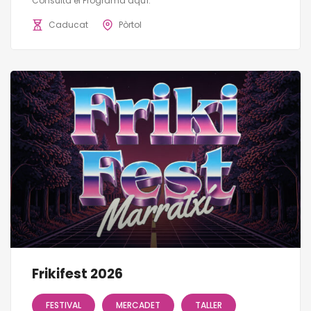
Consulta el Programa aquí.
Caducat
Pòrtol
Frikifest 2026
FESTIVAL
MERCADET
TALLER