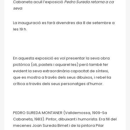
Cabaneta acull l’exposició
Pedro Sureda retorna a ca
seva
.
La inauguració es farà divendres dia 8 de setembre a
les 19 h.
En aquesta exposició es vol presentar la seva obra
pictòrica (oli, pastels i aquarel·les) però també fer
evident la seva extraordinària capacitat de síntesi,
que es mostra a través dels seus dibuixos, i rebel·lia
crítica a través dels seus personatges d’humor.
PEDRO SUREDA MONTANER (Valldemossa, 1909-Sa
Cabaneta, 1983). Pintor, dibuixant i humorista. Era fill del
mecenes Joan Sureda Bimet i de la pintora Pilar