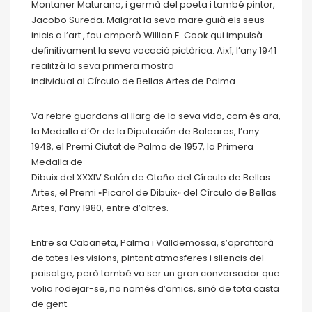
Montaner Maturana, i germà del poeta i també pintor,
Jacobo Sureda. Malgrat la seva mare guià els seus
inicis a l’art , fou emperò Willian E. Cook qui impulsà
definitivament la seva vocació pictòrica. Així, l’any 1941
realitzà la seva primera mostra
individual al Círculo de Bellas Artes de Palma.
Va rebre guardons al llarg de la seva vida, com és ara,
la Medalla d’Or de la Diputación de Baleares, l’any
1948, el Premi Ciutat de Palma de 1957, la Primera
Medalla de
Dibuix del XXXIV Salón de Otoño del Círculo de Bellas
Artes, el Premi «Picarol de Dibuix» del Círculo de Bellas
Artes, l’any 1980, entre d’altres.
Entre sa Cabaneta, Palma i Valldemossa, s’aprofitarà
de totes les visions, pintant atmosferes i silencis del
paisatge, però també va ser un gran conversador que
volia rodejar-se, no només d’amics, sinó de tota casta
de gent.