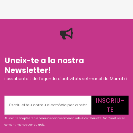
Uneix-te a la nostra
Newsletter!
i assabenta't de l'agenda d'activitats setmanal de Marratxí
INSCRIU-
TE
Al unir-te aceptes rebre comunicacions comercials de #VisitMarratxí. Podràs retirar el
consentiment quan vulguis.