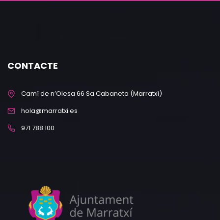
CONTACTE
Camí de n’Olesa 66 Sa Cabaneta (Marratxí)
hola@marratxi.es
971 788 100