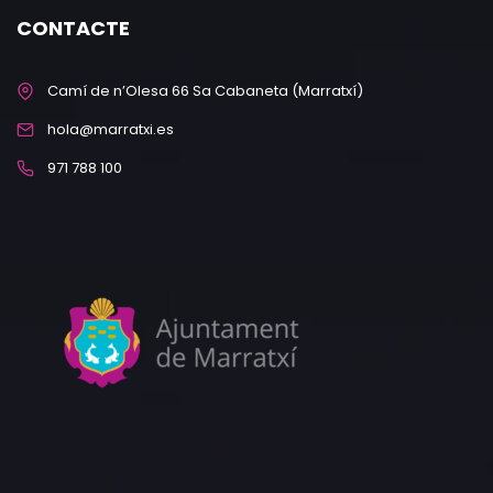
CONTACTE
Camí de n’Olesa 66 Sa Cabaneta (Marratxí)
hola@marratxi.es
971 788 100