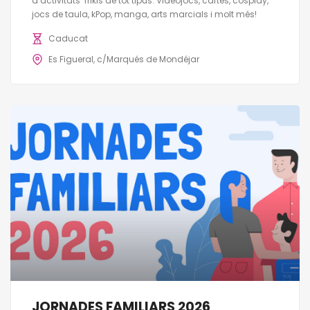
d’activitats frikis de tot tipus. Videojocs, cartes, cosplay,
jocs de taula, kPop, manga, arts marcials i molt més!
Caducat
Es Figueral, c/Marqués de Mondéjar
JORNADES FAMILIARS 2026