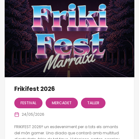
Frikifest 2026
FESTIVAL
MERCADET
TALLER
24/05/2026
FRIKIFEST 2026!! un esdeveniment per a tots els amants
del món gamer. Una diada que contarà amb multitud