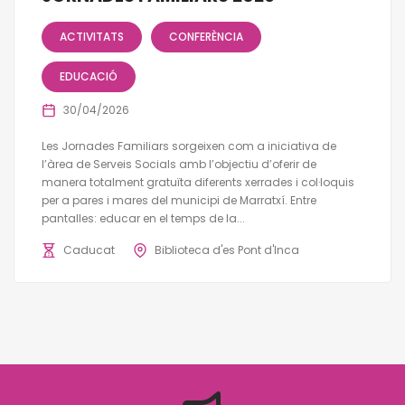
ACTIVITATS
CONFERÈNCIA
EDUCACIÓ
30/04/2026
Les Jornades Familiars sorgeixen com a iniciativa de
l’àrea de Serveis Socials amb l’objectiu d’oferir de
manera totalment gratuïta diferents xerrades i col·loquis
per a pares i mares del municipi de Marratxí. Entre
pantalles: educar en el temps de la...
Caducat
Biblioteca d'es Pont d'Inca