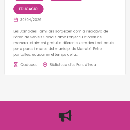
EDUCACIÓ
30/04/2026
Les Jornades Familiars sorgeixen com a iniciativa de
l’àrea de Serveis Socials amb l’objectiu d’oferir de
manera totalment gratuïta diferents xerrades i col·loquis
per a pares i mares del municipi de Marratxí. Entre
pantalles: educar en el temps de la...
Caducat
Biblioteca d'es Pont d'Inca