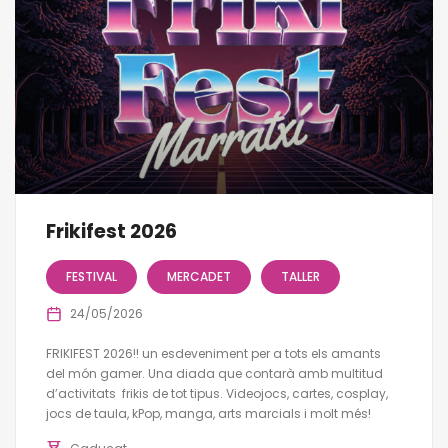
Frikifest 2026
FESTIVAL
MERCADET
TALLER
24/05/2026
FRIKIFEST 2026!! un esdeveniment per a tots els amants
del món gamer. Una diada que contarà amb multitud
d’activitats frikis de tot tipus. Videojocs, cartes, cosplay,
jocs de taula, kPop, manga, arts marcials i molt més!