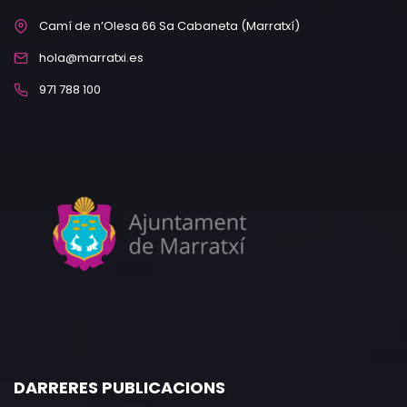
Camí de n’Olesa 66 Sa Cabaneta (Marratxí)
hola@marratxi.es
971 788 100
DARRERES PUBLICACIONS