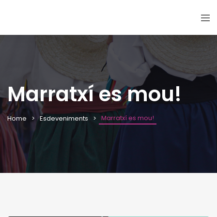
Marratxí es mou!
Marratxí es mou!
Home
Esdeveniments