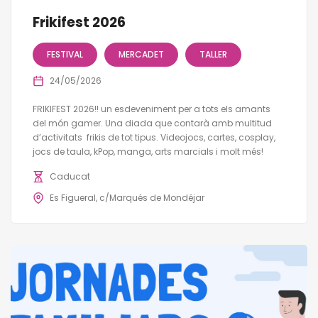
Frikifest 2026
FESTIVAL
MERCADET
TALLER
24/05/2026
FRIKIFEST 2026!! un esdeveniment per a tots els amants
del món gamer. Una diada que contarà amb multitud
d’activitats frikis de tot tipus. Videojocs, cartes, cosplay,
jocs de taula, kPop, manga, arts marcials i molt més!
Caducat
Es Figueral, c/Marqués de Mondéjar