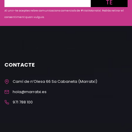
TE
Al unir-te aceptes rebre comunicacions comercials de #VisitMarratxí. Podràs retirar el
consentiment quan vulguis.
CONTACTE
Camí de n’Olesa 66 Sa Cabaneta (Marratxí)
hola@marratxi.es
971 788 100