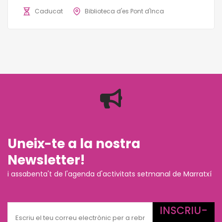
Caducat
Biblioteca d'es Pont d'Inca
Uneix-te a la nostra
Newsletter!
i assabenta't de l'agenda d'activitats setmanal de Marratxí
INSCRIU-