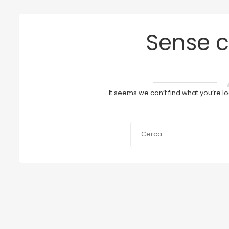
Sense c
It seems we can’t find what you’re l