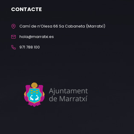
CONTACTE
Camí de n’Olesa 66 Sa Cabaneta (Marratxí)
hola@marratxi.es
971 788 100