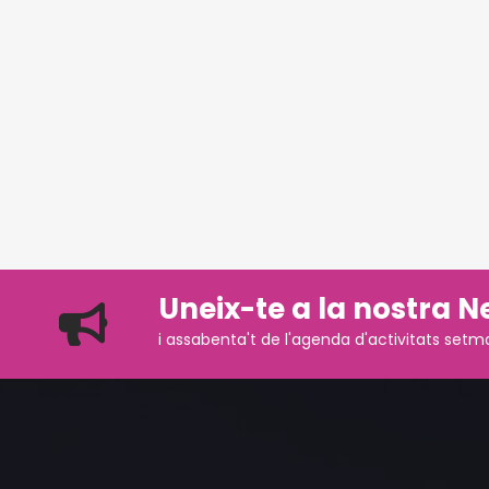
Uneix-te a la nostra N
i assabenta't de l'agenda d'activitats setm