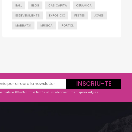
BALL
BLOG
CAS CAPITA
CERÁMICA
ESDEVENIMENTS
EXPOSICIÓ
FESTES
JOVES
MARRATXÍ
MÚSICA
PORTOL
INSCRIU-TE
rcials de #VisitMarratxí. Podràs retirar el consentiment quan vulguis.