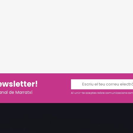
ewsletter!
anal de Marratxí
Al unir-te aceptes rebre comunicacions come