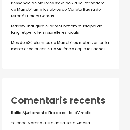
L’essència de Mallorca s’exhibeix a Sa Refinadora
de Marratxí amb les obres de Carlota Bauzá de
Mirabó i Dolors Comas
Marratxí inaugura el primer betlem municipal de
fang fet per ollers i siurelleres locals
Més de 530 alumnes de Marratxí es mobilitzen en la
marxa escolar contra la violència cap a les dones
Comentaris recents
Batlia Ajuntament
a
Fira de sa Llet d’Ametla
Yolanda Moreno
a
Fira de sa Llet d’Ametla