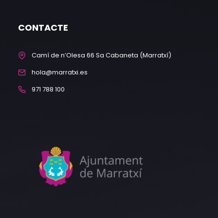
CONTACTE
Camí de n’Olesa 66 Sa Cabaneta (Marratxí)
hola@marratxi.es
971 788 100