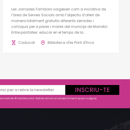
Les Jornades Familiars sorgeixen com a iniciativa de
l’àrea de Serveis Socials amb l’objectiu d’oferir de
manera totalment gratuïta diferents xerrades i
col·loquis per a pares i mares del municipi de Marratxí.
Entre pantalles: educar en el temps de la...
Caducat
Biblioteca d'es Pont d'Inca
INSCRIU-TE
rcials de #VisitMarratxí. Podràs retirar el consentiment quan vulguis.