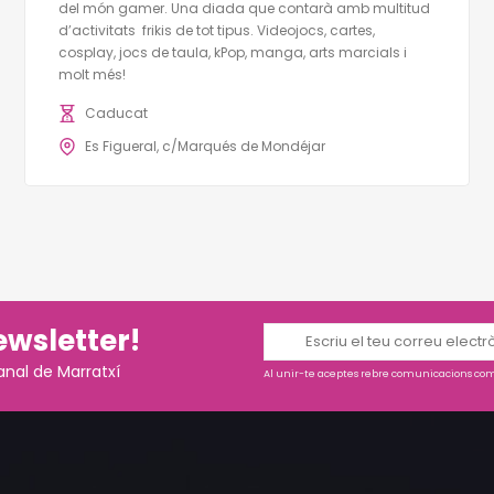
del món gamer. Una diada que contarà amb multitud
d’activitats frikis de tot tipus. Videojocs, cartes,
cosplay, jocs de taula, kPop, manga, arts marcials i
molt més!
Caducat
Es Figueral, c/Marqués de Mondéjar
ewsletter!
anal de Marratxí
Al unir-te aceptes rebre comunicacions come