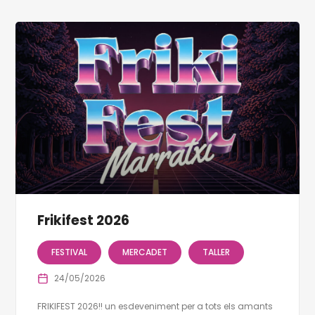
Frikifest 2026
FESTIVAL
MERCADET
TALLER
24/05/2026
FRIKIFEST 2026!! un esdeveniment per a tots els amants