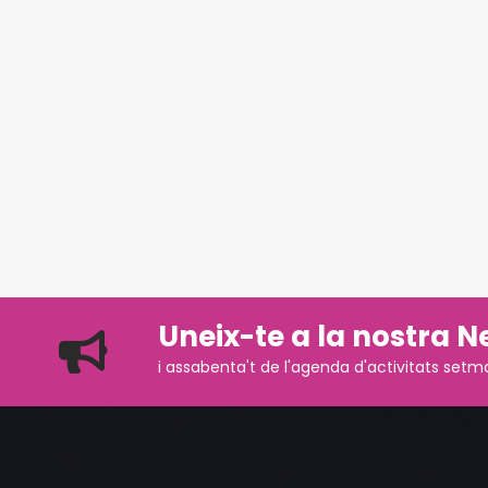
Uneix-te a la nostra N
i assabenta't de l'agenda d'activitats setm