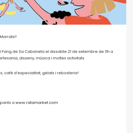
Marratxí!
l Fang de Sa Cabaneta el dissabte 21 de setembre de 11h a
rtesania, disseny, música i moltes activitats.
 cafè d’especialitat, gelats i rebosteria!
ipants a
www.ratamarket.com