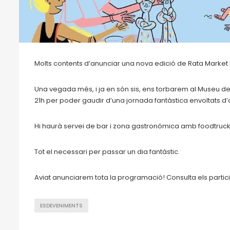
Molts contents d’anunciar una nova edició de Rata Market 
Una vegada més, i ja en són sis, ens torbarem al Museu de
21h per poder gaudir d’una jornada fantàstica envoltats d’a
Hi haurà servei de bar i zona gastronómica amb foodtrucks,
Tot el necessari per passar un dia fantàstic.
Aviat anunciarem tota la programació! Consulta els partic
ESDEVENIMENTS