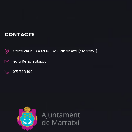
CONTACTE
Camí de n’Olesa 66 Sa Cabaneta (Marratxí)
hola@marratxi.es
971 788 100