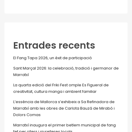
Entrades recents
El Fang Tapa 2026, un èxit de participació
Sant Marçal 2026: la celebració, tradició i germanor de
Marratxí
La quarta edició del Friki Fest omple Es Figueral de
creativitat, cultura manga i ambient familiar
L’essència de Mallorca s’exhibeix a Sa Refinadora de
Marratxí amb les obres de Carlota Bauzá de Mirabó i
Dolors Comas
Marratxí inaugura el primer betlem municipal de fang
fet per ollers i siurelleres locals