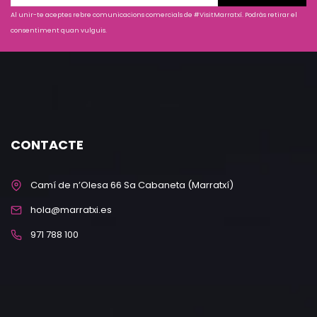
Al unir-te aceptes rebre comunicacions comercials de #VisitMarratxí. Podràs retirar el
consentiment quan vulguis.
CONTACTE
Camí de n’Olesa 66 Sa Cabaneta (Marratxí)
hola@marratxi.es
971 788 100