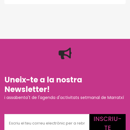
Uneix-te a la nostra
Newsletter!
i assabenta't de l'agenda d'activitats setmanal de Marratxí
INSCRIU-
TE