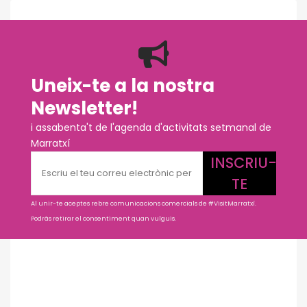
Uneix-te a la nostra
Newsletter!
i assabenta't de l'agenda d'activitats setmanal de
Marratxí
INSCRIU-
TE
Al unir-te aceptes rebre comunicacions comercials de #VisitMarratxí.
Podràs retirar el consentiment quan vulguis.