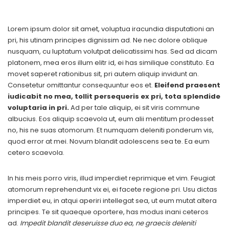
Lorem ipsum dolor sit amet, voluptua iracundia disputationi an
pri, his utinam principes dignissim ad. Ne nec dolore oblique
nusquam, cu luptatum volutpat delicatissimi has. Sed ad dicam
platonem, mea eros illum elitr id, ei has similique constituto. Ea
movet saperet rationibus sit, pri autem aliquip invidunt an.
Consetetur omittantur consequuntur eos et.
Eleifend praesent
iudicabit no mea, tollit persequeris ex pri, tota splendide
voluptaria in pri.
Ad per tale aliquip, ei sit viris commune
albucius. Eos aliquip scaevola ut, eum alii mentitum prodesset
no, his ne suas atomorum. Et numquam deleniti ponderum vis,
quod error at mei. Novum blandit adolescens sea te. Ea eum
cetero scaevola.
In his meis porro viris, illud imperdiet reprimique et vim. Feugiat
atomorum reprehendunt vix ei, ei facete regione pri. Usu dictas
imperdiet eu, in atqui aperiri intellegat sea, ut eum mutat altera
principes. Te sit quaeque oportere, has modus inani ceteros
ad.
Impedit blandit deseruisse duo ea, ne graecis deleniti