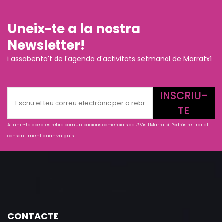
Uneix-te a la nostra
Newsletter!
i assabenta't de l'agenda d'activitats setmanal de Marratxí
INSCRIU-
TE
Al unir-te aceptes rebre comunicacions comercials de #VisitMarratxí. Podràs retirar el
consentiment quan vulguis.
CONTACTE