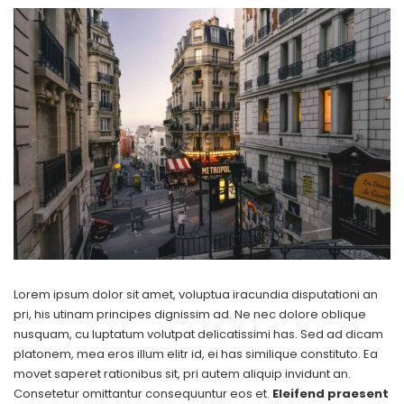
Lorem ipsum dolor sit amet, voluptua iracundia disputationi an
pri, his utinam principes dignissim ad. Ne nec dolore oblique
nusquam, cu luptatum volutpat delicatissimi has. Sed ad dicam
platonem, mea eros illum elitr id, ei has similique constituto. Ea
movet saperet rationibus sit, pri autem aliquip invidunt an.
Consetetur omittantur consequuntur eos et.
Eleifend praesent