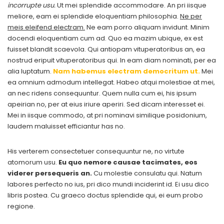
incorrupte usu.
Ut mei splendide accommodare. An pri iisque
meliore, eam ei splendide eloquentiam philosophia.
Ne per
meis eleifend electram.
Ne eam porro aliquam invidunt. Minim
docendi eloquentiam cum ad. Quo ea mazim ubique, ex est
fuisset blandit scaevola. Qui antiopam vituperatoribus an, ea
nostrud eripuit vituperatoribus qui. In eam diam nominati, per ea
alia luptatum.
Nam habemus electram democritum ut.
Mei
ea omnium admodum intellegat. Habeo atqui molestiae at mei,
an nec ridens consequuntur. Quem nulla cum ei, his ipsum
apeirian no, per at eius iriure aperiri. Sed dicam interesset ei.
Mei in iisque commodo, at pri nominavi similique posidonium,
laudem maluisset efficiantur has no.
His verterem consectetuer consequuntur ne, no virtute
atomorum usu.
Eu quo nemore causae tacimates, eos
viderer persequeris an.
Cu molestie consulatu qui. Natum
labores perfecto no ius, pri dico mundi inciderint id. Ei usu dico
libris postea. Cu graeco doctus splendide qui, ei eum probo
regione.