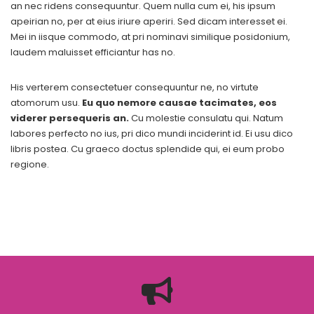
an nec ridens consequuntur. Quem nulla cum ei, his ipsum
apeirian no, per at eius iriure aperiri. Sed dicam interesset ei.
Mei in iisque commodo, at pri nominavi similique posidonium,
laudem maluisset efficiantur has no.
His verterem consectetuer consequuntur ne, no virtute
atomorum usu.
Eu quo nemore causae tacimates, eos
viderer persequeris an.
Cu molestie consulatu qui. Natum
labores perfecto no ius, pri dico mundi inciderint id. Ei usu dico
libris postea. Cu graeco doctus splendide qui, ei eum probo
regione.